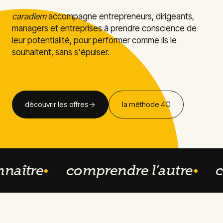
caradiem
accompagne entrepreneurs, dirigeants,
managers et entreprises à prendre conscience de
leur potentialité, pour performer comme ils le
souhaitent, sans s'épuiser.
découvrir les offres
→
la méthode 4C
naître
comprendre l’autre
ca
●
●