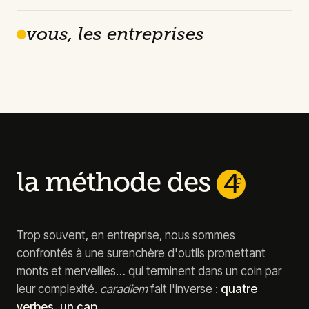
vous, les entreprises
la méthode des
4
c
Trop souvent, en entreprise, nous sommes
confrontés à une surenchère d'outils promettant
monts et merveilles… qui terminent dans un coin par
leur complexité.
caradiem
fait l'inverse :
quatre
verbes, un cap.