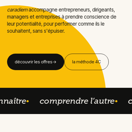
caradiem
accompagne entrepreneurs, dirigeants,
managers et entreprises à prendre conscience de
leur potentialité, pour performer comme ils le
souhaitent, sans s'épuiser.
découvrir les offres
→
la méthode 4C
naître
comprendre l’autre
ca
●
●