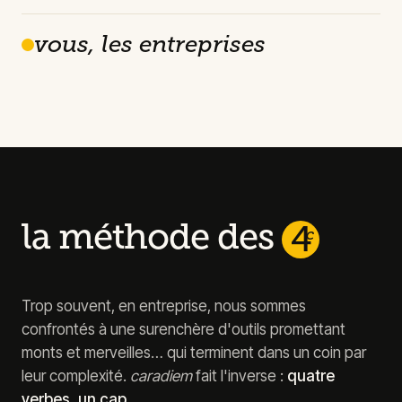
vous, les entreprises
la méthode des
4
c
Trop souvent, en entreprise, nous sommes
confrontés à une surenchère d'outils promettant
monts et merveilles… qui terminent dans un coin par
leur complexité.
caradiem
fait l'inverse :
quatre
verbes, un cap.