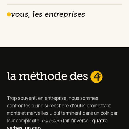
vous, les entreprises
la méthode des
4
c
Trop souvent, en entreprise, nous sommes
confrontés à une surenchère d'outils promettant
monts et merveilles… qui terminent dans un coin par
leur complexité.
caradiem
fait l'inverse :
quatre
verbes, un cap.