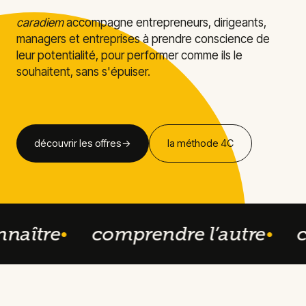
caradiem
accompagne entrepreneurs, dirigeants,
managers et entreprises à prendre conscience de
leur potentialité, pour performer comme ils le
souhaitent, sans s'épuiser.
découvrir les offres
→
la méthode 4C
naître
comprendre l’autre
ca
●
●