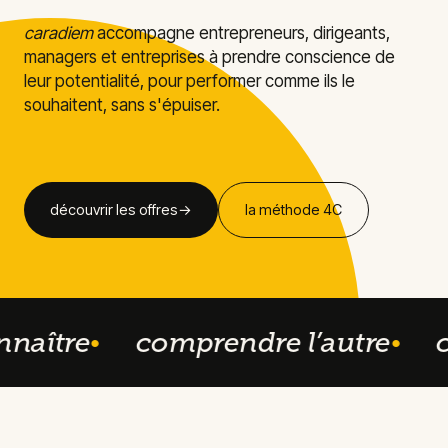
caradiem
accompagne entrepreneurs, dirigeants,
managers et entreprises à prendre conscience de
leur potentialité, pour performer comme ils le
souhaitent, sans s'épuiser.
découvrir les offres
→
la méthode 4C
naître
comprendre l’autre
ca
●
●