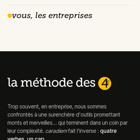
vous, les entreprises
la méthode des
4
c
Trop souvent, en entreprise, nous sommes
confrontés à une surenchère d'outils promettant
monts et merveilles… qui terminent dans un coin par
leur complexité.
caradiem
fait l'inverse :
quatre
verbes, un cap.